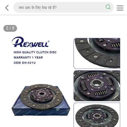
2
/
8