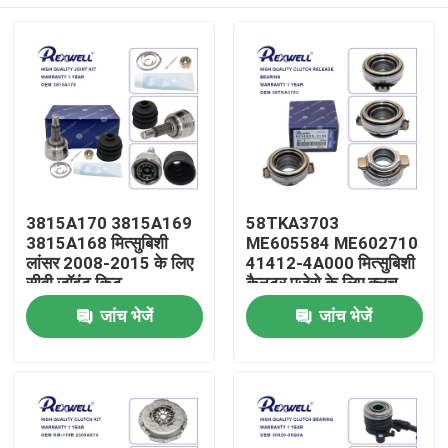
3815A170 3815A169
58TKA3703
3815A168 मित्सुबिशी
ME605584 ME602710
लांसर 2008-2015 के लिए
41412-4A000 मित्सुबिशी
सीवी जॉइंट किट
कैनटर पजेरो के लिए क्लच
रिलीज बेयरिंग
घर
जांच भेजें
जांच भेजें
उत्पाद
वीडियो