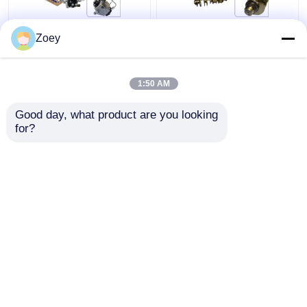
1460A096 1460A095
13401-51010 टोयोटा लैंड
Zoey
29400-2340 294000-
क्रूजर 200 V8 VDJ200
2330 मित्सुबिशी ट्रिटन
1VDFTV लेक्सस LX570 के
L200 2.4L 4N15 डीजल के
लिए ऑटो इंजन क्रैंकशाफ्ट
1:50 AM
लिए ईंधन इंजेक्शन पंप
असेंबली
सबसे अच्छी कीमत
सबसे अच्छी कीमत
विधानसभा
Good day, what product are you looking 
for?
हमसे संपर्क करें
हमसे संपर्क करें
और देखो
होम
हमारे बारे में
हमसे संपर्क करें
Desktop Site
साइटमैप
गोपनीयता नीति