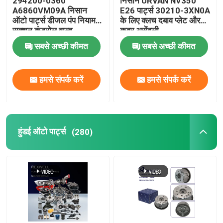
294200-0360
निसान URVAN NV350
A6860VM09A निसान
E26 पार्ट्स 30210-3XN0A
ऑटो पार्ट्स डीजल पंप नियामक
के लिए क्लच दबाव प्लेट और
कार फ़िल्टर
सक्शन कंट्रोल वाल्व
कवर असेंबली
294200-0160
सबसे अच्छी कीमत
सबसे अच्छी कीमत
अन्य ऑटो पार्ट्स
हमसे संपर्क करें
हमसे संपर्क करें
हुंडई ऑटो पार्ट्स
(280)