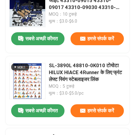
जॉइंट 43310-09015 43310-
09017 43310-09030 43310-
0K010 43310-0K040
MOQ：10 टुकड़े
मूल्य：$3.0-$6.0
सबसे अच्छी कीमत
हमसे संपर्क करें
SL-3890L 48810-0K010 टोयोटा
HILUX HIACE 4Runner के लिए फ्रंट
लेफ्ट स्विंग स्टेबलाइजर लिंक
MOQ：5 टुकड़े
मूल्य：$3.0-$5.0/pc
सबसे अच्छी कीमत
हमसे संपर्क करें