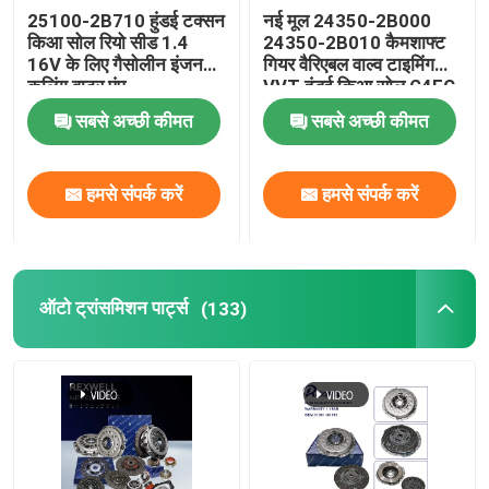
25100-2B710 हुंडई टक्सन
नई मूल 24350-2B000
किआ सोल रियो सीड 1.4
24350-2B010 कैमशाफ्ट
16V के लिए गैसोलीन इंजन
गियर वैरिएबल वाल्व टाइमिंग
कूलिंग वाटर पंप
VVT हुंडई किआ सोल G4FC
टाइमिंग चेन किट के लिए
सबसे अच्छी कीमत
सबसे अच्छी कीमत
Sprocket
हमसे संपर्क करें
हमसे संपर्क करें
ऑटो ट्रांसमिशन पार्ट्स
(133)