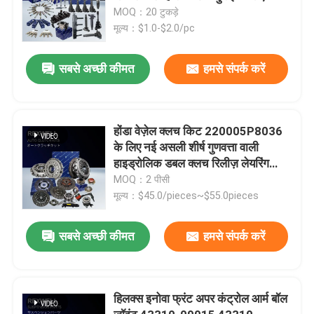
MOQ：20 टुकड़े
मूल्य：$1.0-$2.0/pc
सबसे अच्छी कीमत
हमसे संपर्क करें
होंडा वेज़ेल क्लच किट 220005P8036
के लिए नई असली शीर्ष गुणवत्ता वाली
हाइड्रोलिक डबल क्लच रिलीज़ लेयरिंग
22000-5P8-016 22000-5P8-036
MOQ：2 पीसी
मूल्य：$45.0/pieces~$55.0pieces
सबसे अच्छी कीमत
हमसे संपर्क करें
हिलक्स इनोवा फ्रंट अपर कंट्रोल आर्म बॉल