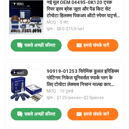
नई मूल OEM 04495-0K120 ट्रक
रियर ड्रम ब्रेक जूता और पैड किट सेट
टोयोटा हिलक्स पिकअप ऑटो स्पेयर पार्ट्स
सामान के लिए सेट
MOQ：5 सेट
मूल्य：$8.0-$15.0/set
सबसे अच्छी कीमत
हमसे संपर्क करें
90919-01253 सिरेमिक डुअल इरिडियम
प्लेटिनम निकेल यूनिवर्सल स्पार्क प्लग के
लिए टोयोटा लेक्सस निसान माज़्डा कार
IXEH20TT
MOQ：10 टुकड़े
मूल्य：$1.25/pieces~$2.5pieces
सबसे अच्छी कीमत
हमसे संपर्क करें