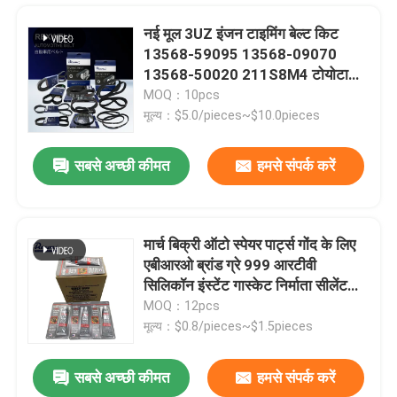
नई मूल 3UZ इंजन टाइमिंग बेल्ट किट
13568-59095 13568-09070
13568-50020 211S8M4 टोयोटा
लैंड क्रूजर लेक्सस LX470 1UR 2UZ
MOQ：10pcs
के लिए
मूल्य：$5.0/pieces~$10.0pieces
सबसे अच्छी कीमत
हमसे संपर्क करें
मार्च बिक्री ऑटो स्पेयर पार्ट्स गोंद के लिए
एबीआरओ ब्रांड ग्रे 999 आरटीवी
घर
सिलिकॉन इंस्टेंट गास्केट निर्माता सीलेंट
चिपकने वाला सेंसर सुरक्षित कार
MOQ：12pcs
मूल्य：$0.8/pieces~$1.5pieces
उत्पाद
सबसे अच्छी कीमत
हमसे संपर्क करें
AUDI IBIZA VW Polo SKODA 6Q0598611 8X0598611 के लिए कार रियर व्हील असर
वीडियो