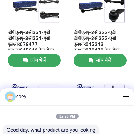
हमारे बारे में
डीपीएलए-3सी254-एडी
डीपीएलए-3सी255-एडी
फ़ैक्टरी टूर
डीपीएलए-3सी254-एसी
डीपीएलए-3सी255-एसी
एलआर078477
एलआर045243
एलआर045242 रेंज रोवर
एलआर078479 रेंज रोवर
गुणवत्ता नियंत्रण
लैंड रोवर के लिए रियर फ्रंट
लैंड रोवर के लिए लोअर
जांच भेजें
जांच भेजें
लोअर कंट्रोल आर्म
कंट्रोल आर्म
हमसे संपर्क करें
समाचार
Zoey
मामले
12:26 PM
Good day, what product are you looking 
उद्धरण मांगें