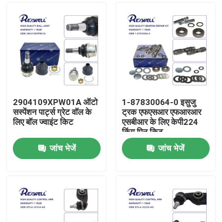
2904109XPW01A ऑटो
1-87830064-0 इसुजु
सस्पेंशन पार्ट्स ग्रेट वॉल के
ट्रक एफएसआर एफआरआर
लिए बॉल ज्वाइंट किट
एसबीआर के लिए केपी224
किंग पिन किट
जांच भेजें
जांच भेजें
घर
उत्पाद
वीडियो