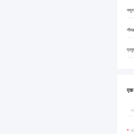
नमून
नौव
प्रम
एक स