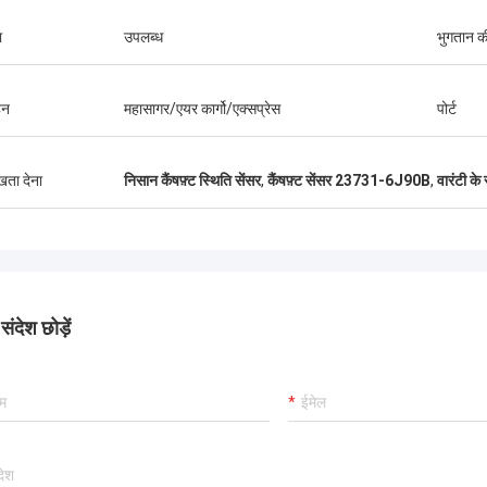
ा
उपलब्ध
भुगतान की 
हन
महासागर/एयर कार्गो/एक्सप्रेस
पोर्ट
ुखता देना
निसान कैंषफ़्ट स्थिति सेंसर
,
कैंषफ़्ट सेंसर 23731-6J90B
,
वारंटी के
ंदेश छोड़ें