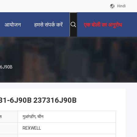
Hindi
आयोजन
हमसे संपर्क करें
एक बोली का अनुरोध
316J90B
स 23731-6J90B 237316J90B
ेस
गुआंग्डोंग, चीन
REXWELL