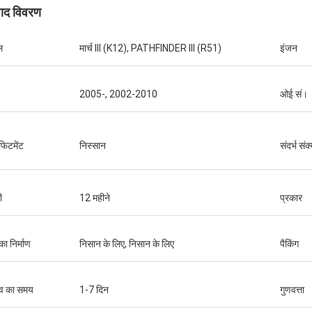
पाद विवरण
ल
मार्च III (K12), PATHFINDER III (R51)
इंजन
2005-, 2002-2010
ओई सं।
फिटमेंट
निस्सान
संदर्भ संक
ी
12 महीने
प्रकार
का निर्माण
निसान के लिए, निसान के लिए
पैकिंग
व का समय
1-7 दिन
गुणवत्ता