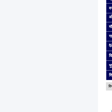
वस
ओ
म
गा
प
व
भ
शि
वि