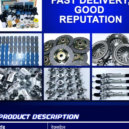
रेक्सवेल
रांड