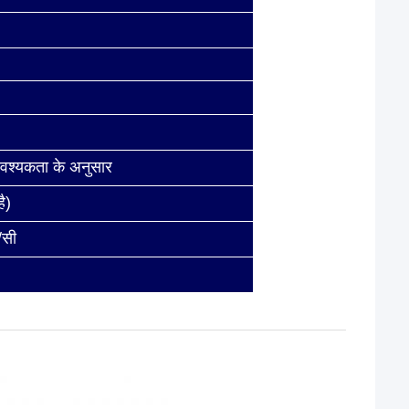
 आवश्यकता के अनुसार
ै)
/सी