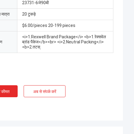
23731-6जे90बी
 मात्रा
20 टुकड़े
$6.00/pieces 20-199 pieces
<i>1.Rexwell Brand Package</i> <b>1.रेक्सवेल
रण
ब्रांड पैकेज</b><br> <i>2.Neutral Packing</i>
<b>2.तटस्
ी कीमत
अब से संपर्क करें