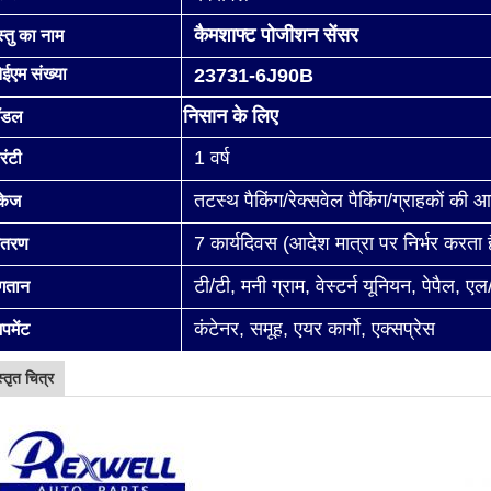
कैमशाफ्ट पोजीशन सेंसर
्तु का नाम
ईएम संख्या
23731-6J90B
निसान के लिए
ॉडल
1 वर्ष
रंटी
तटस्थ पैकिंग/रेक्सवेल पैकिंग/ग्राहकों की
ैकेज
7 कार्यदिवस (आदेश मात्रा पर निर्भर करता ह
ितरण
टी/टी, मनी ग्राम, वेस्टर्न यूनियन, पेपैल, एल
ुगतान
कंटेनर, समूह, एयर कार्गो, एक्सप्रेस
पमेंट
स्तृत चित्र