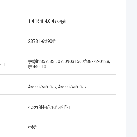
1.4 16वी, 4.0 4डब्ल्यूडी
23731-6जे90बी
एसईबी1857, 83.507, 0903150, वी38-72-0128,
्या।
एन440-10
कैंषफ़्ट स्थिति सेंसर, कैंषफ़्ट स्थिति सेंसर
तटस्थ पैकिंग/रेक्सवेल पैकिंग
गारंटी