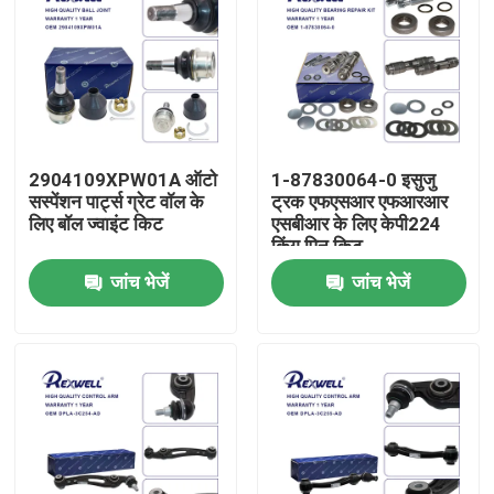
2904109XPW01A ऑटो
1-87830064-0 इसुजु
सस्पेंशन पार्ट्स ग्रेट वॉल के
ट्रक एफएसआर एफआरआर
लिए बॉल ज्वाइंट किट
एसबीआर के लिए केपी224
किंग पिन किट
जांच भेजें
जांच भेजें
घर
उत्पाद
वीडियो