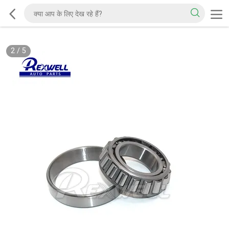
2
/
5