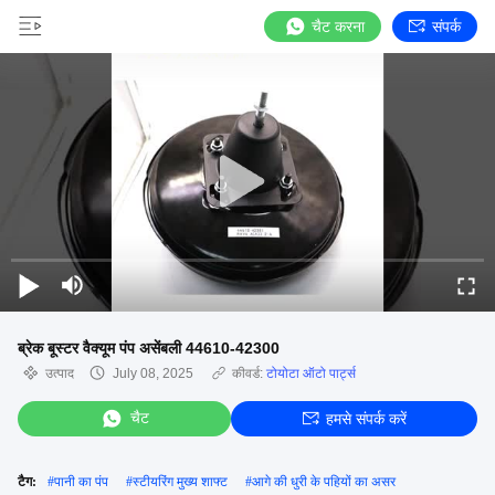
चैट करना
संपर्क
ब्रेक बूस्टर वैक्यूम पंप असेंबली 44610-42300
उत्पाद
July 08, 2025
कीवर्ड:
टोयोटा ऑटो पार्ट्स
चैट
हमसे संपर्क करें
टैग:
#
पानी का पंप
#
स्टीयरिंग मुख्य शाफ्ट
#
आगे की धुरी के पहियों का असर